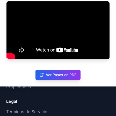
Tu plataforma central para eventos exclusivos y las
mejores oportunidades inmobiliarias. Conectando
personas, creando comunidades.
8,217
visitas
848
usuarios
Navegación
Inicio
Eventos
Calendario
Ver Pasos en PDF
Inmobiliarias
Propiedades
Legal
Términos de Servicio