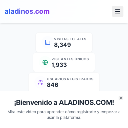
aladinos.com
VISITAS TOTALES
8,349
VISITANTES ÚNICOS
1,933
USUARIOS REGISTRADOS
846
¡Bienvenido a ALADINOS.COM!
Clo
Mira este video para aprender cómo registrarte y empezar a
usar la plataforma.
aladinos.com