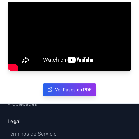
Tu plataforma central para eventos exclusivos y las
mejores oportunidades inmobiliarias. Conectando
personas, creando comunidades.
8,348
visitas
846
usuarios
Navegación
Inicio
Eventos
Calendario
Ver Pasos en PDF
Inmobiliarias
Propiedades
Legal
Términos de Servicio