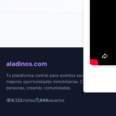
VISIT
8,12
aladinos.com
Tu plataforma central para eventos exclusivos y las
mejores oportunidades inmobiliarias. Conectando
personas, creando comunidades.
8,122
visitas
849
usuarios