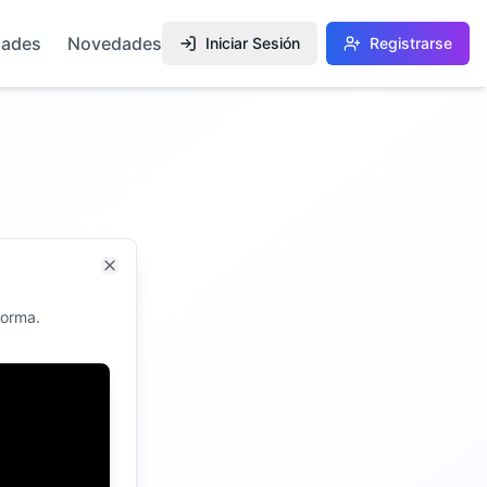
dades
Novedades
Iniciar Sesión
Registrarse
Close
forma.