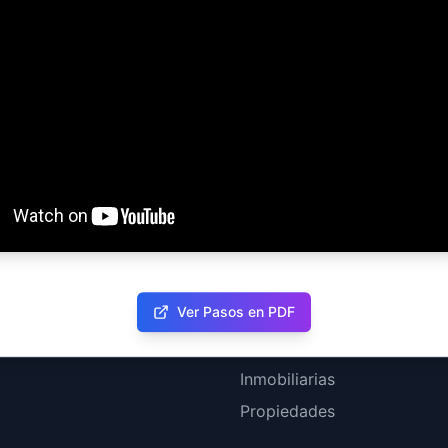
AS TOTALES
VISITANTES ÚNICOS
USUARIOS 
2
1,933
849
Navegación
Inicio
Ver Pasos en PDF
Eventos
Calendario
Inmobiliarias
Propiedades