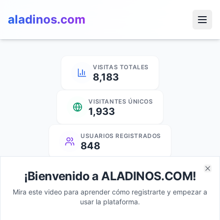
aladinos.com
VISITAS TOTALES
8,183
VISITANTES ÚNICOS
1,933
USUARIOS REGISTRADOS
848
¡Bienvenido a ALADINOS.COM!
Clo
Mira este video para aprender cómo registrarte y empezar a
usar la plataforma.
aladinos.com