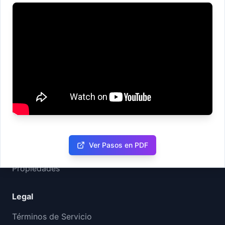
Tu plataforma central para eventos exclusivos y las
mejores oportunidades inmobiliarias. Conectando
personas, creando comunidades.
8,193
visitas
848
usuarios
Navegación
Inicio
Eventos
Calendario
Ver Pasos en PDF
Inmobiliarias
Propiedades
Legal
Términos de Servicio