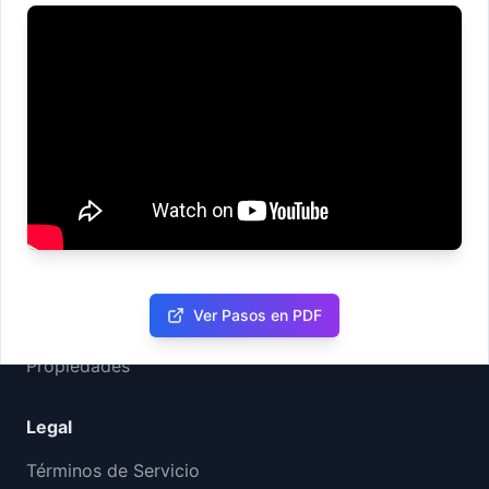
Tu plataforma central para eventos exclusivos y las
mejores oportunidades inmobiliarias. Conectando
personas, creando comunidades.
8,345
visitas
846
usuarios
Navegación
Inicio
Eventos
Calendario
Ver Pasos en PDF
Inmobiliarias
Propiedades
Legal
Términos de Servicio